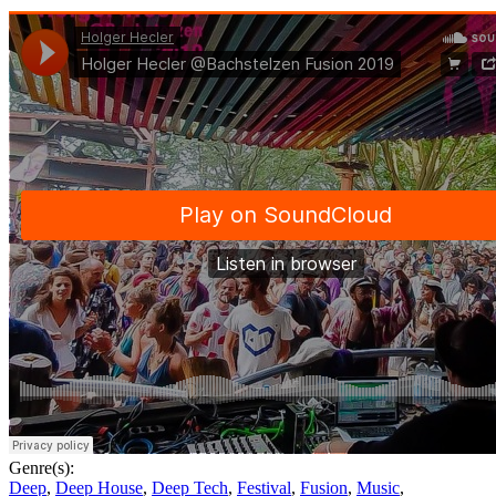
Genre(s):
Deep
,
Deep House
,
Deep Tech
,
Festival
,
Fusion
,
Music
,