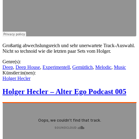
Großartig abwechslungsreich und sehr unerwartete Track-Auswahl.
Nicht so technoid wie die letzten paar Sets vom Holger.
Genre(s):
Deep
,
Deep House
,
Experimentell
,
Gemütlich
,
Melodic
,
Music
Künstler:in(nen):
Holger Hecler
Holger Hecler – Alter Ego Podcast 005