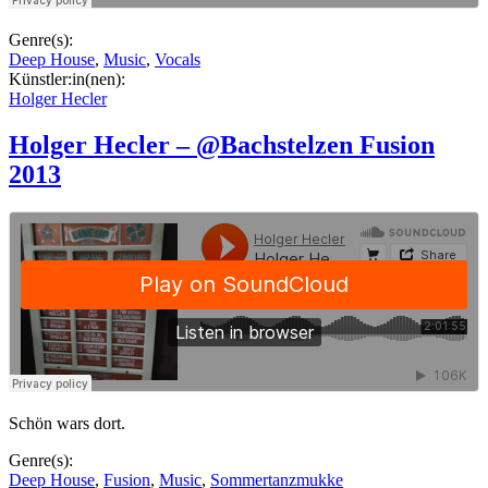
Genre(s):
Deep House
,
Music
,
Vocals
Künstler:in(nen):
Holger Hecler
Holger Hecler – @Bachstelzen Fusion
2013
Schön wars dort.
Genre(s):
Deep House
,
Fusion
,
Music
,
Sommertanzmukke