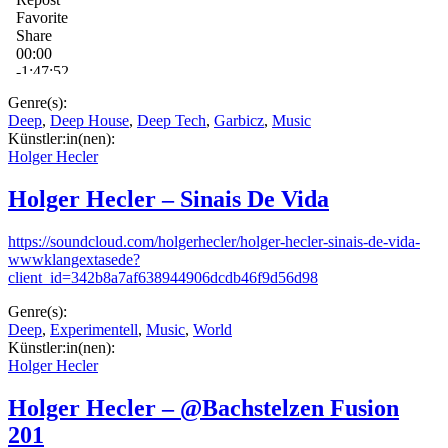
Genre(s):
Deep
,
Deep House
,
Deep Tech
,
Garbicz
,
Music
Künstler:in(nen):
Holger Hecler
Holger Hecler – Sinais De Vida
https://soundcloud.com/holgerhecler/holger-hecler-sinais-de-vida-
wwwklangextasede?
client_id=342b8a7af638944906dcdb46f9d56d98
Genre(s):
Deep
,
Experimentell
,
Music
,
World
Künstler:in(nen):
Holger Hecler
Holger Hecler – @Bachstelzen Fusion
201