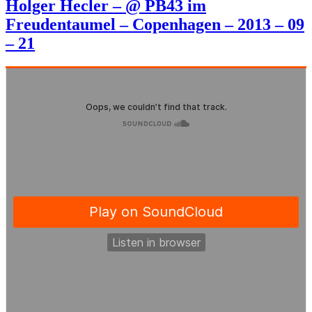
Holger Hecler – @ PB43 im
Freudentaumel – Copenhagen – 2013 – 09
– 21