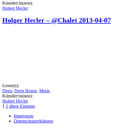
Künstler:in(nen):
Holger Hecler
Holger Hecler – @Chalet 2013-04-07
Genre(s):
Deep
,
Deep House
,
Music
Künstler:in(nen):
Holger Hecler
Seitennummerierung
1
2
ältere Einträge
der
Impressum
Datenschutzerklärung
Beiträge