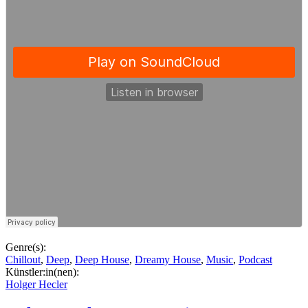
Genre(s):
Chillout
,
Deep
,
Deep House
,
Dreamy House
,
Music
,
Podcast
Künstler:in(nen):
Holger Hecler