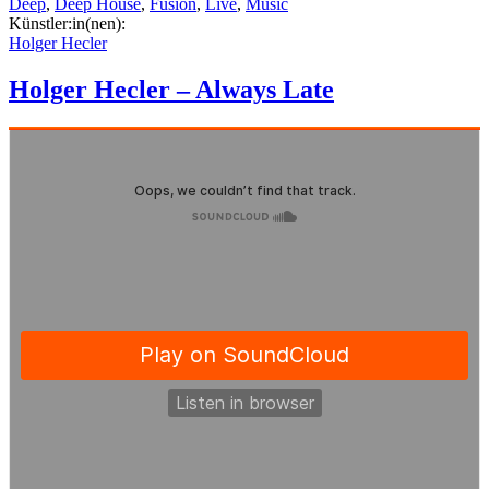
Deep
,
Deep House
,
Fusion
,
Live
,
Music
Künstler:in(nen):
Holger Hecler
Holger Hecler – Always Late