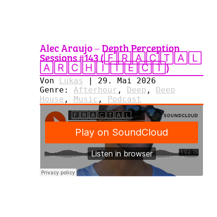
Alec Araujo – Depth Perception
Sessions #143 (🄵🅁🄰🄲🅃🄰🄻
🄰🅁🄲🄷🄸🅃🄴🄲🅃)
Von
Lukas
|
29. Mai 2026
Genre:
Afterhour
,
Deep
,
Deep
House
,
Music
,
Podcast