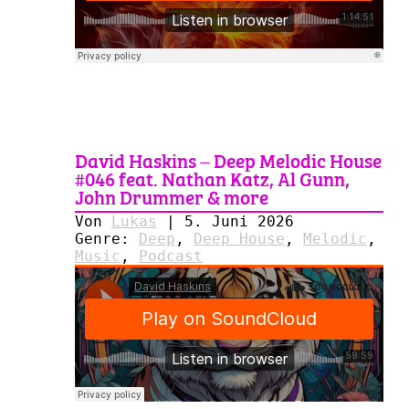
David Haskins – Deep Melodic House
#046 feat. Nathan Katz, Al Gunn,
John Drummer & more
Von
Lukas
|
5. Juni 2026
Genre:
Deep
,
Deep House
,
Melodic
,
Music
,
Podcast