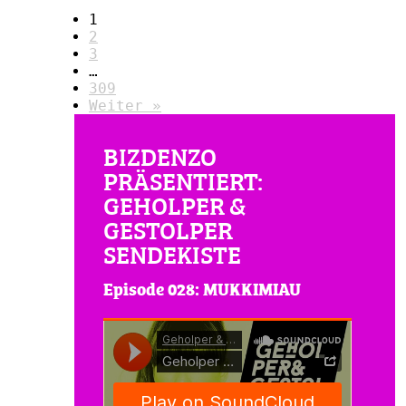
1
2
3
…
309
Weiter »
BIZDENZO
PRÄSENTIERT:
GEHOLPER &
GESTOLPER
SENDEKISTE
Episode 028: MUKKIMIAU