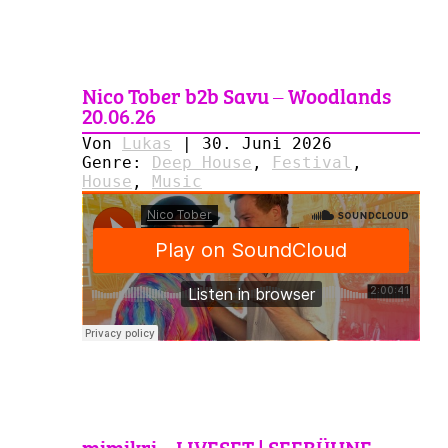
Nico Tober b2b Savu – Woodlands
20.06.26
Von
Lukas
|
30. Juni 2026
Genre:
Deep House
,
Festival
,
House
,
Music
mimikri – LIVESET | SEEBÜHNE