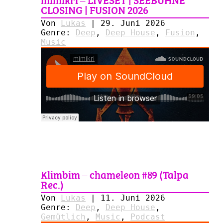
CLOSING | FUSION 2026
Von
Lukas
|
29. Juni 2026
Genre:
Deep
,
Deep House
,
Fusion
,
Music
Klimbim – chameleon #89 (Talpa
Rec.)
Von
Lukas
|
11. Juni 2026
Genre:
Deep
,
Deep House
,
Gemütlich
,
Music
,
Podcast