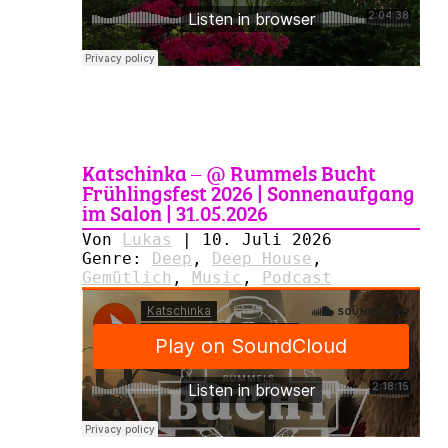
Katschinka – @ Rummels Bucht
Frühlingsfest 2026 | Sonnenaufgang
im Salon | 31.05.2026
Von
Lukas
|
10. Juli 2026
Genre:
Deep
,
Deep House
,
Gemütlich
,
Music
,
Podcast