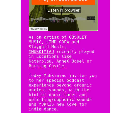
As an artist of OBSOLET
MUSIC, LTMD CREW and
Staygold Music,
@
MUKKIMIAU
recently played
in Locations like
Katerblau, AnneX Basel or
Burning Castle.
Today Mukkimiau invites you
to her special podcast
experience beyond organic
ancient sounds, with the
hint of dance tunes and
uplifting/euphoric sounds
and MUKKIS new love for
indie dance.