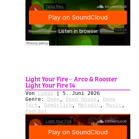
Light Your Fire – Arco & Rooster
Light Your Fire 14
Von
Lukas
|
5. Juni 2026
Genre:
Deep
,
Deep House
,
Deep
Tech
,
Gemütlich
,
Melodic
,
Music
,
Podcast