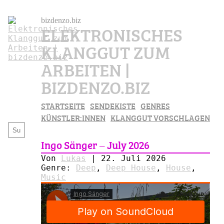
bizdenzo.biz
ELEKTRONISCHES
KLANGGUT ZUM
ARBEITEN |
BIZDENZO.BIZ
STARTSEITE
SENDEKISTE
GENRES
KÜNSTLER:INNEN
KLANGGUT VORSCHLAGEN
Ingo Sänger – July 2026
Von
Lukas
|
22. Juli 2026
Genre:
Deep
,
Deep House
,
House
,
Music