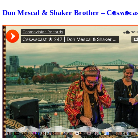
Don Mescal & Shaker Brother – C๏sʍ๏cast