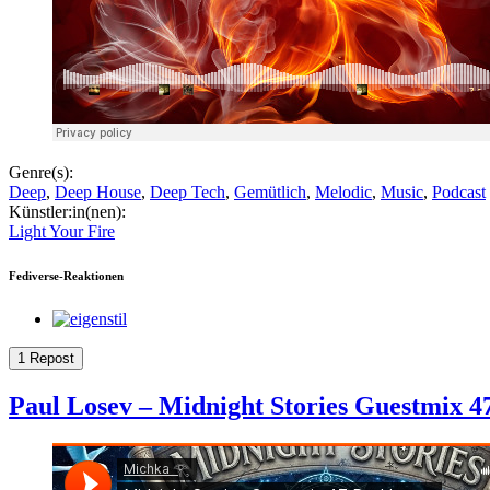
Genre(s):
Deep
,
Deep House
,
Deep Tech
,
Gemütlich
,
Melodic
,
Music
,
Podcast
Künstler:in(nen):
Light Your Fire
Fediverse-Reaktionen
1 Repost
Paul Losev – Midnight Stories Guestmix 4