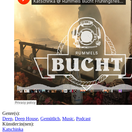
Genre(s):
Deep
,
Deep House
,
Gemütlich
,
Music
,
Podcast
Künstler:in(nen):
Katschinka