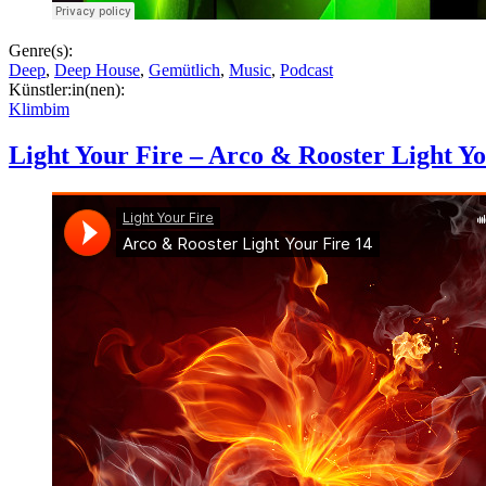
Genre(s):
Deep
,
Deep House
,
Gemütlich
,
Music
,
Podcast
Künstler:in(nen):
Klimbim
Light Your Fire – Arco & Rooster Light Yo