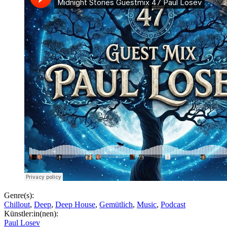
Genre(s):
Chillout
,
Deep
,
Deep House
,
Gemütlich
,
Music
,
Podcast
Künstler:in(nen):
Paul Losev