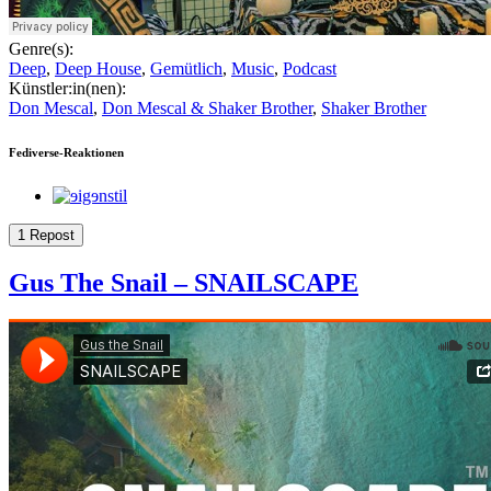
Genre(s):
Deep
,
Deep House
,
Gemütlich
,
Music
,
Podcast
Künstler:in(nen):
Don Mescal
,
Don Mescal & Shaker Brother
,
Shaker Brother
Fediverse-Reaktionen
1 Repost
Gus The Snail – SNAILSCAPE