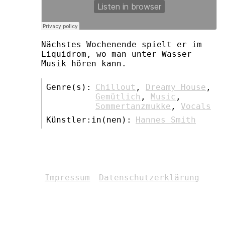
Nächstes Wochenende spielt er im
Liquidrom, wo man unter Wasser
Musik hören kann.
Genre(s):
Chillout
,
Dreamy House
,
Gemütlich
,
Music
,
Sommertanzmukke
,
Vocals
Künstler:in(nen):
Hannes Smith
Impressum
Datenschutzerklärung