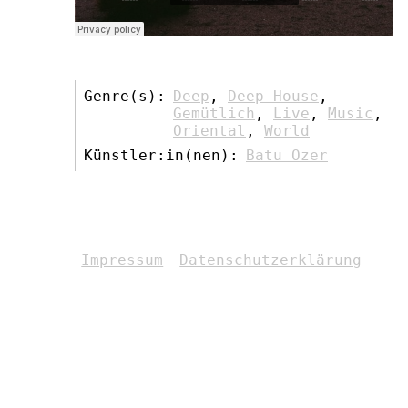
Genre(s):
Deep
,
Deep House
,
Gemütlich
,
Live
,
Music
,
Oriental
,
World
Künstler:in(nen):
Batu Ozer
Impressum
Datenschutzerklärung