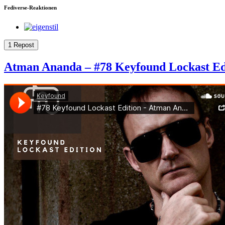
Fediverse-Reaktionen
1 Repost
Atman Ananda – #78 Keyfound Lockast Ed