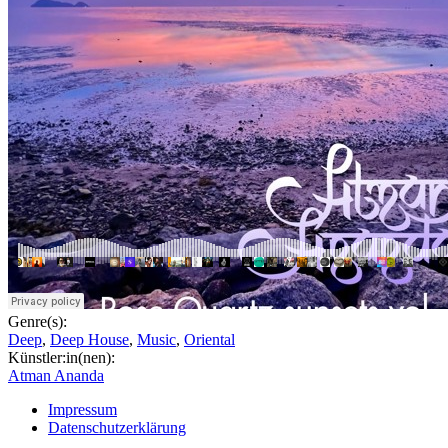
Genre(s):
Deep
,
Deep House
,
Music
,
Oriental
Künstler:in(nen):
Atman Ananda
Impressum
Datenschutzerklärung