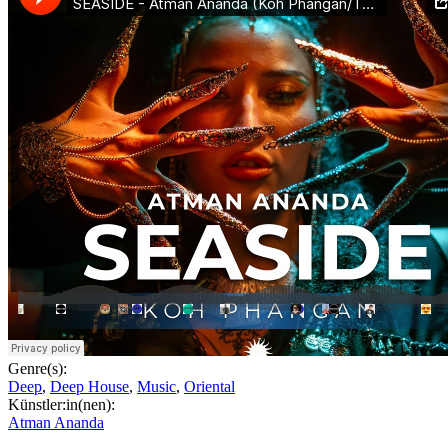
Genre(s):
Deep
,
Deep House
,
Music
,
Oriental
Künstler:in(nen):
Atman Ananda