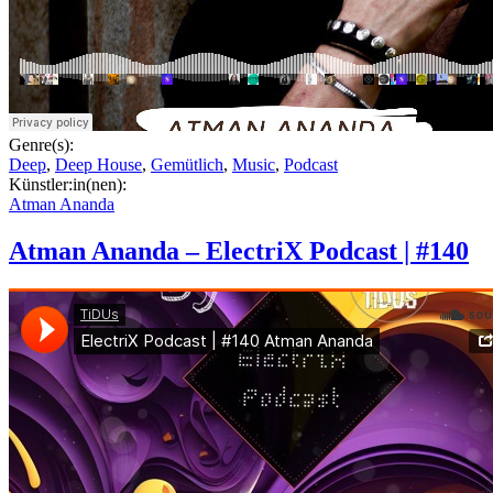
Genre(s):
Deep
,
Deep House
,
Gemütlich
,
Music
,
Podcast
Künstler:in(nen):
Atman Ananda
Atman Ananda – ElectriX Podcast | #140