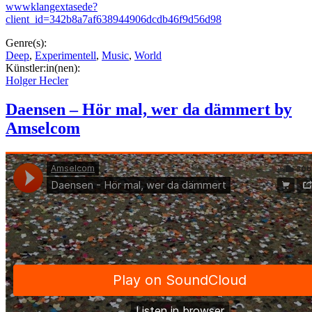
wwwklangextasede?
client_id=342b8a7af638944906dcdb46f9d56d98
Genre(s):
Deep
,
Experimentell
,
Music
,
World
Künstler:in(nen):
Holger Hecler
Daensen – Hör mal, wer da dämmert by
Amselcom