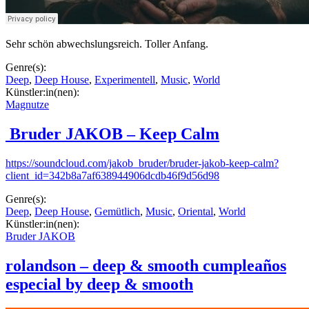
Sehr schön abwechslungsreich. Toller Anfang.
Genre(s):
Deep
,
Deep House
,
Experimentell
,
Music
,
World
Künstler:in(nen):
Magnutze
Bruder JAKOB – Keep Calm
https://soundcloud.com/jakob_bruder/bruder-jakob-keep-calm?
client_id=342b8a7af638944906dcdb46f9d56d98
Genre(s):
Deep
,
Deep House
,
Gemütlich
,
Music
,
Oriental
,
World
Künstler:in(nen):
Bruder JAKOB
rolandson – deep & smooth cumpleaños
especial by deep & smooth