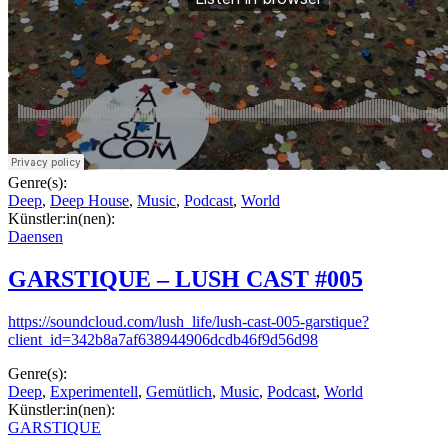
Genre(s):
Deep
,
Deep House
,
Music
,
Podcast
,
World
Künstler:in(nen):
Daensen
GARSTIQUE – LUSH CAST #005
https://soundcloud.com/lush_life/lush-cast-005-garstique?
client_id=342b8a7af638944906dcdb46f9d56d98
Genre(s):
Deep
,
Experimentell
,
Gemütlich
,
Music
,
Podcast
,
World
Künstler:in(nen):
GARSTIQUE