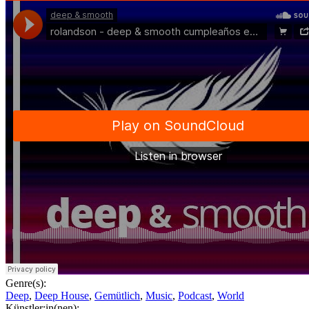
Genre(s):
Deep
,
Deep House
,
Gemütlich
,
Music
,
Podcast
,
World
Künstler:in(nen):