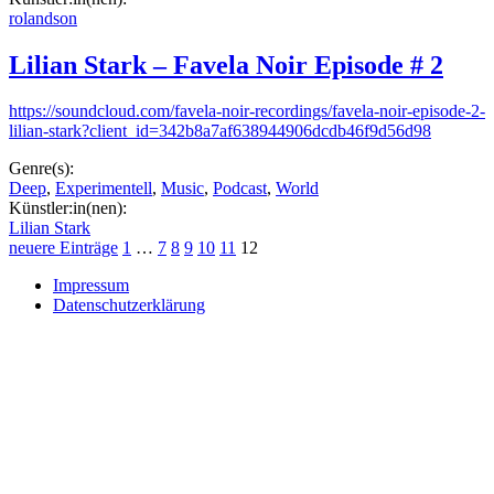
rolandson
Lilian Stark – Favela Noir Episode # 2
https://soundcloud.com/favela-noir-recordings/favela-noir-episode-2-
lilian-stark?client_id=342b8a7af638944906dcdb46f9d56d98
Genre(s):
Deep
,
Experimentell
,
Music
,
Podcast
,
World
Künstler:in(nen):
Lilian Stark
Seitennummerierung
neuere Einträge
1
…
7
8
9
10
11
12
der
Impressum
Datenschutzerklärung
Beiträge