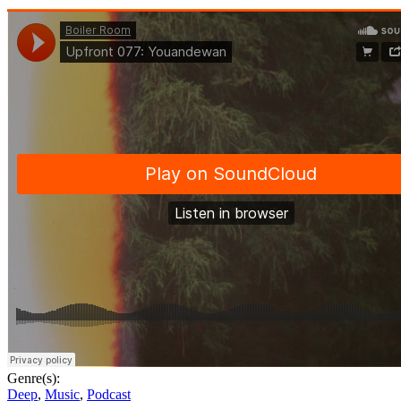
Genre(s):
Deep
,
Music
,
Podcast