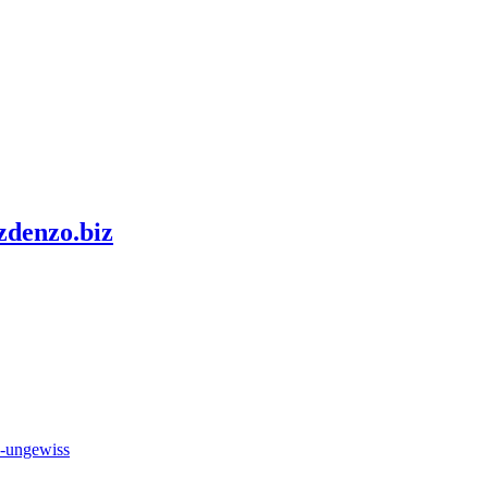
zdenzo.biz
e-ungewiss