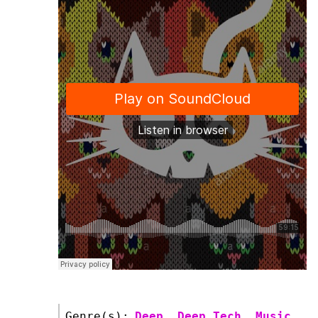
Genre(s):
Deep
,
Deep Tech
,
Music
,