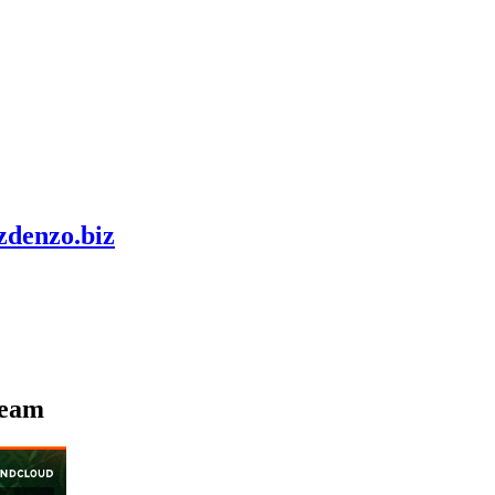
zdenzo.biz
ream