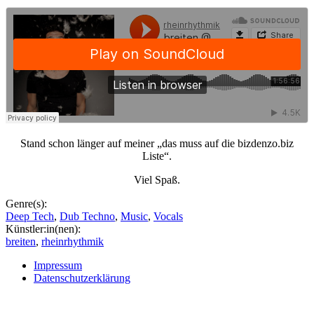
Stand schon länger auf meiner „das muss auf die bizdenzo.biz
Liste“.
Viel Spaß.
Genre(s):
Deep Tech
,
Dub Techno
,
Music
,
Vocals
Künstler:in(nen):
breiten
,
rheinrhythmik
Impressum
Datenschutzerklärung