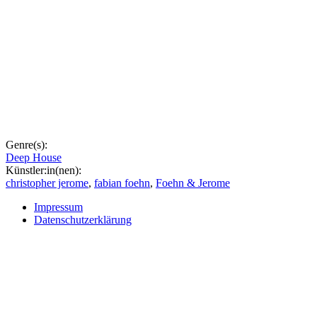
Genre(s):
Deep House
Künstler:in(nen):
christopher jerome
,
fabian foehn
,
Foehn & Jerome
Impressum
Datenschutzerklärung