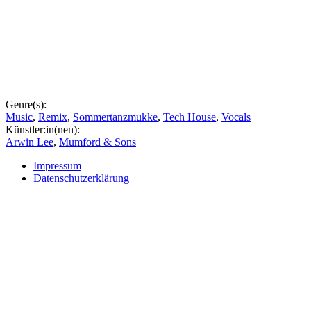
Genre(s):
Music
,
Remix
,
Sommertanzmukke
,
Tech House
,
Vocals
Künstler:in(nen):
Arwin Lee
,
Mumford & Sons
Impressum
Datenschutzerklärung