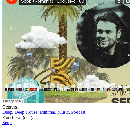
Genre(s):
Deep
,
Deep House
,
Minimal
,
Music
,
Podcast
Künstler:in(nen):
Sepp