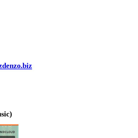
zdenzo.biz
sic)