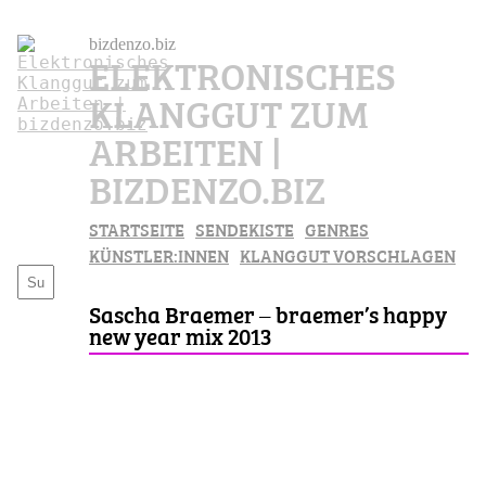
bizdenzo.biz
ELEKTRONISCHES
KLANGGUT ZUM
ARBEITEN |
BIZDENZO.BIZ
STARTSEITE
SENDEKISTE
GENRES
KÜNSTLER:INNEN
KLANGGUT VORSCHLAGEN
Sascha Braemer – braemer’s happy
new year mix 2013