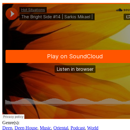
Genre(s):
Deep
,
Deep House
,
Music
,
Oriental
,
Podcast
,
World