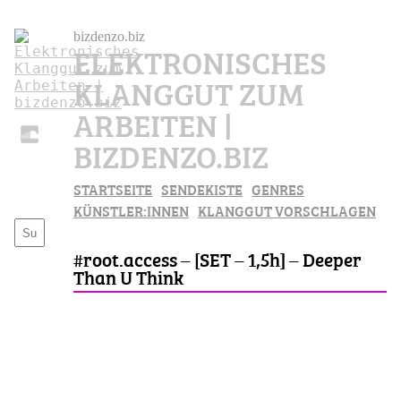
bizdenzo.biz
ELEKTRONISCHES
KLANGGUT ZUM
ARBEITEN |
BIZDENZO.BIZ
STARTSEITE
SENDEKISTE
GENRES
KÜNSTLER:INNEN
KLANGGUT VORSCHLAGEN
#root.access – [SET – 1,5h] – Deeper
Than U Think