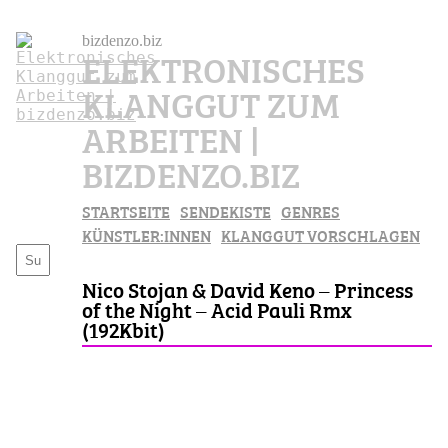
bizdenzo.biz
ELEKTRONISCHES
KLANGGUT ZUM
ARBEITEN |
BIZDENZO.BIZ
STARTSEITE
SENDEKISTE
GENRES
KÜNSTLER:INNEN
KLANGGUT VORSCHLAGEN
Nico Stojan & David Keno – Princess
of the Night – Acid Pauli Rmx
(192Kbit)