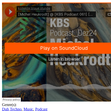
Genre(s):
Dub Techno
,
Music
,
Podcast