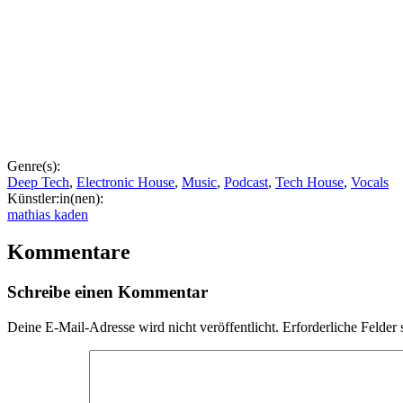
Genre(s):
Deep Tech
,
Electronic House
,
Music
,
Podcast
,
Tech House
,
Vocals
Künstler:in(nen):
mathias kaden
Kommentare
Schreibe einen Kommentar
Deine E-Mail-Adresse wird nicht veröffentlicht.
Erforderliche Felder 