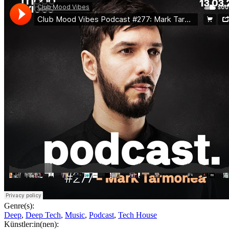
Genre(s):
Deep
,
Deep Tech
,
Music
,
Podcast
,
Tech House
Künstler:in(nen):