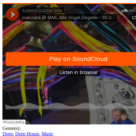
Genre(s):
Deep
,
Deep House
,
Music