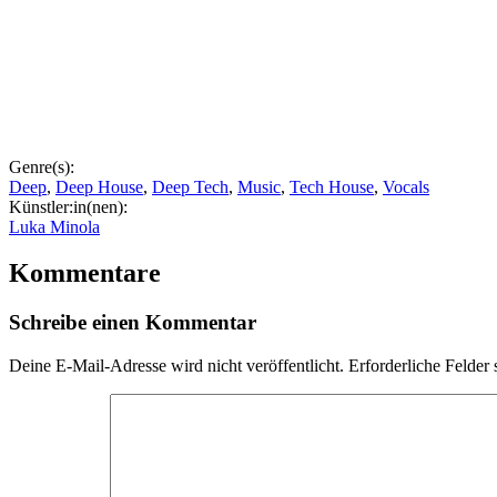
Genre(s):
Deep
,
Deep House
,
Deep Tech
,
Music
,
Tech House
,
Vocals
Künstler:in(nen):
Luka Minola
Kommentare
Schreibe einen Kommentar
Deine E-Mail-Adresse wird nicht veröffentlicht.
Erforderliche Felder 