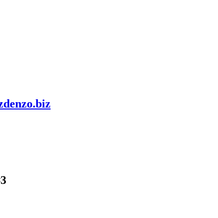
zdenzo.biz
#3