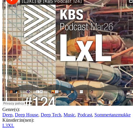
Genre(s):
Deep
,
Deep House
,
Deep Tech
,
Music
,
Podcast
,
Sommertanzmukke
Künstler:in(nen):
L3XL