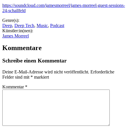
https://soundcloud.com/jamesmorreel/james-morreel-guest-sessions-
24-schallfeld
Genre(s):
Deep
,
Deep Tech
,
Music
,
Podcast
Künstler:in(nen):
James Morreel
Kommentare
Schreibe einen Kommentar
Deine E-Mail-Adresse wird nicht veröffentlicht.
Erforderliche
Felder sind mit
*
markiert
Kommentar
*