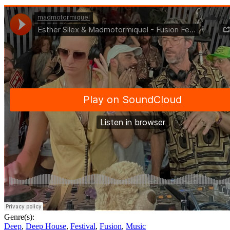
Genre(s):
Deep
,
Deep House
,
Festival
,
Fusion
,
Music