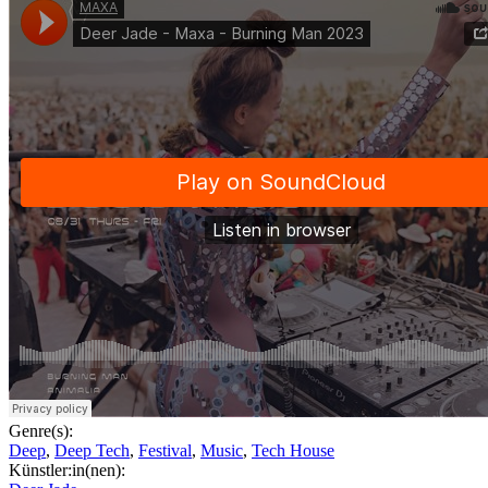
Genre(s):
Deep
,
Deep Tech
,
Festival
,
Music
,
Tech House
Künstler:in(nen):