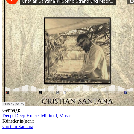
Genre(s):
Deep
,
Deep House
,
Minimal
,
Music
Künstler:in(nen):
Cristian Santana